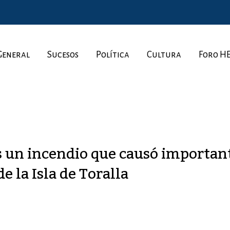
General
Sucesos
Política
Cultura
Foro H
s un incendio que causó importan
e la Isla de Toralla