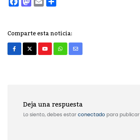
F
M
E
C
a
a
m
o
c
st
ai
m
e
o
l
p
Comparte esta noticia:
b
d
ar
o
o
tir
Youtube
Whatsapp
Share
o
n
via
k
Email
Deja una respuesta
Lo siento, debes estar
conectado
para publicar