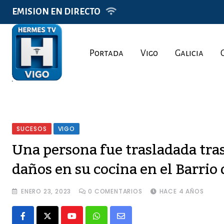
Skip
EMISION EN DIRECTO
to
content
Portada
Vigo
Galicia
SUCESOS
VIGO
Una persona fue trasladada tra
daños en su cocina en el Barrio d
ENERO 23, 2023
0
COMENTARIOS
HACE 4 AÑOS
Youtube
Whatsapp
Share