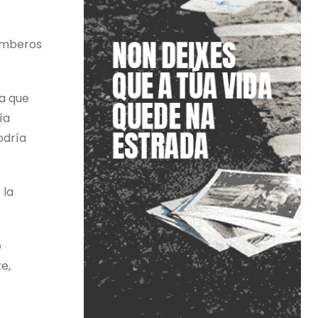
Bomberos
ba que
ía
odría
 la
o
e,