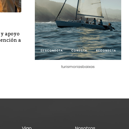
SUCESOS
 y apoyo
La Policía Nacional detiene a nueve perso
tención a
implicadas en el secuestro de dos varones
FEBRERO 9, 2024
turismoriasbaixas
Vigo
Nosotros