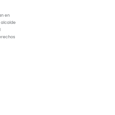
an en
 alcalde
l
derechos