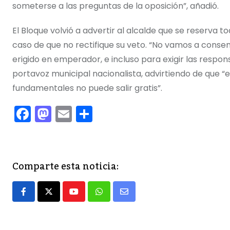
someterse a las preguntas de la oposición”, añadió.
El Bloque volvió a advertir al alcalde que se reserva 
caso de que no rectifique su veto. “No vamos a consen
erigido en emperador, e incluso para exigir las respons
portavoz municipal nacionalista, advirtiendo de que 
fundamentales no puede salir gratis”.
F
M
E
C
a
a
m
o
c
st
ai
m
e
o
l
p
Comparte esta noticia:
b
d
ar
o
o
tir
Youtube
Whatsapp
Share
o
n
via
k
Email