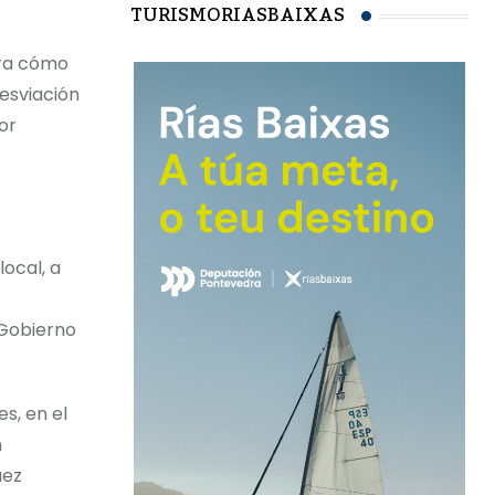
TURISMORIASBAIXAS
tra cómo
desviación
or
local, a
 Gobierno
s, en el
n
uez