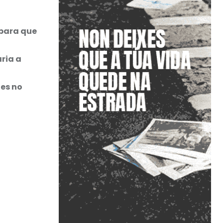
 para que
ria a
les no