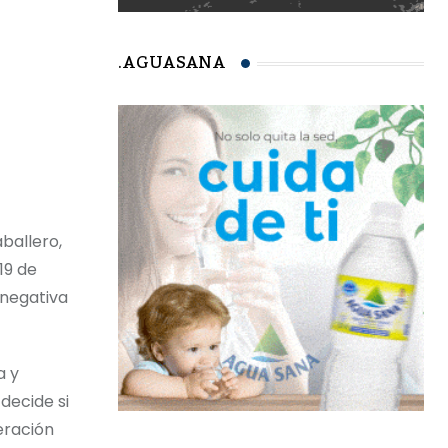
.AGUASANA
ballero,
19 de
 negativa
a y
decide si
eración