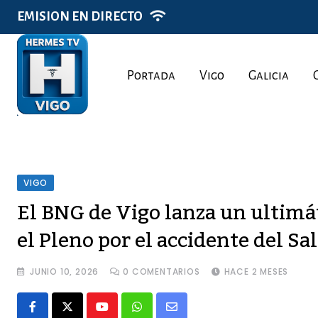
Skip
EMISION EN DIRECTO
to
content
Portada
Vigo
Galicia
VIGO
El BNG de Vigo lanza un ultimát
el Pleno por el accidente del S
JUNIO 10, 2026
0
COMENTARIOS
HACE 2 MESES
Youtube
Whatsapp
Share