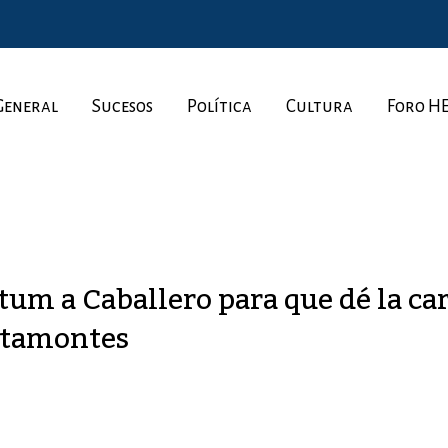
General
Sucesos
Política
Cultura
Foro H
um a Caballero para que dé la ca
altamontes