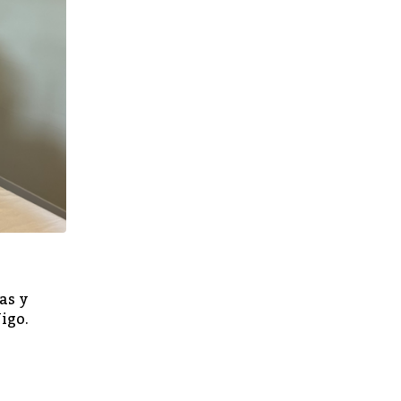
,
GENERAL
VIGO
as y
Un cortocircuito provoca un incendio en 
igo.
en la calle Placer
DICIEMBRE 15, 2021