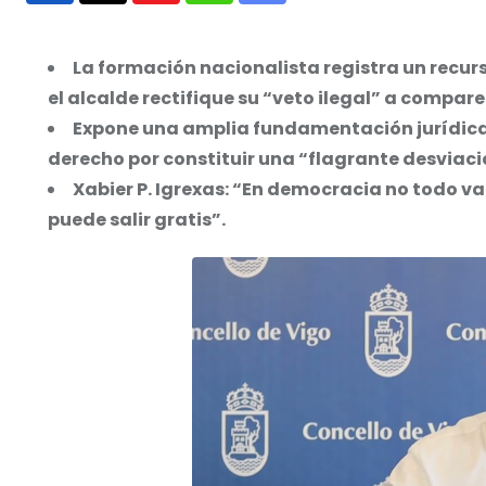
via
Email
La formación nacionalista registra un recurso
el alcalde rectifique su “veto ilegal” a compare
Expone una amplia fundamentación jurídica 
derecho por constituir una “flagrante desviació
Xabier P. Igrexas: “En democracia no todo v
puede salir gratis”.