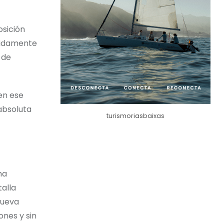
osición
ebidamente
 de
 en ese
absoluta
turismoriasbaixas
ma
alla
nueva
ones y sin