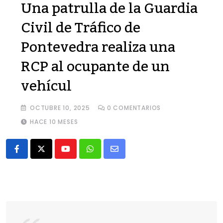
Una patrulla de la Guardia
Civil de Tráfico de
Pontevedra realiza una
RCP al ocupante de un
vehícul
OCTUBRE 10, 2025
0
COMENTARIOS
HACE 10 MESES
Youtube
Whatsapp
Share
via
Email