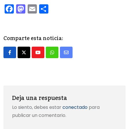
F
M
E
C
a
a
m
o
c
st
ai
m
e
o
l
p
Comparte esta noticia:
b
d
ar
o
o
tir
Youtube
Whatsapp
Share
o
n
via
k
Email
Deja una respuesta
Lo siento, debes estar
conectado
para
publicar un comentario.