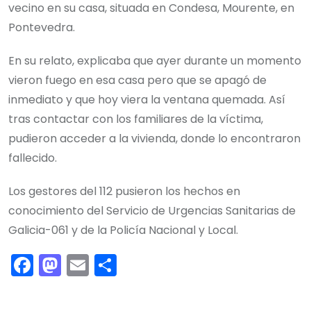
vecino en su casa, situada en Condesa, Mourente, en
Pontevedra.
En su relato, explicaba que ayer durante un momento
vieron fuego en esa casa pero que se apagó de
inmediato y que hoy viera la ventana quemada. Así
tras contactar con los familiares de la víctima,
pudieron acceder a la vivienda, donde lo encontraron
fallecido.
Los gestores del 112 pusieron los hechos en
conocimiento del Servicio de Urgencias Sanitarias de
Galicia-061 y de la Policía Nacional y Local.
F
M
E
C
a
a
m
o
c
st
ai
m