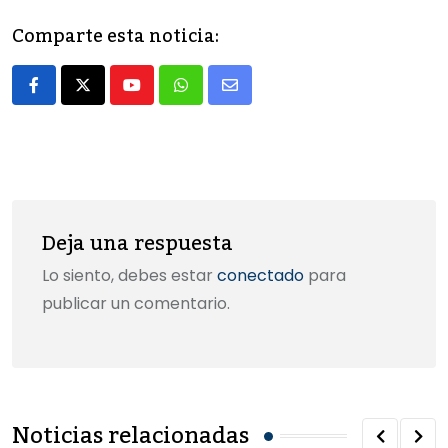
e
o
l
p
Comparte esta noticia:
b
d
ar
o
o
tir
Youtube
Whatsapp
Share
o
n
via
k
Email
Deja una respuesta
Lo siento, debes estar
conectado
para
publicar un comentario.
Noticias relacionadas