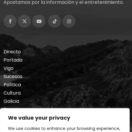
Apostamos por la información y el entretenimiento.
Directo
Portada
Vigo
Sucesos
Política
Cultura
Galicia
Foro Hermes
We value your privacy
Nosotros
Privacidad
We use cookies to enhance your browsing experience,