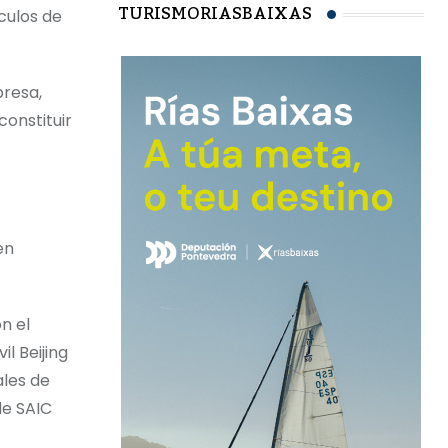
TURISMORIASBAIXAS
culos de
presa,
onstituir
en
n el
l Beijing
ales de
de SAIC