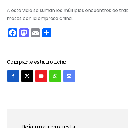
A este viaje se suman los múltiples encuentros de tra
meses con la empresa china.
F
M
E
C
a
a
m
o
c
st
ai
m
e
o
l
p
Comparte esta noticia:
b
d
ar
o
o
tir
Youtube
Whatsapp
Share
o
n
via
k
Email
Deja una respuesta