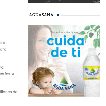
.AGUASANA
irá
para
ra
ntías. A
illones de