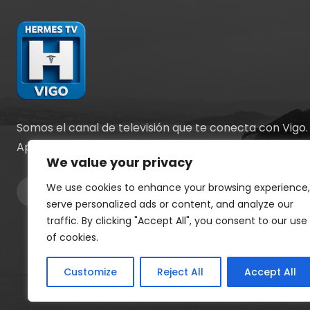
Somos el canal de televisión que te conecta con Vigo.
Apostamos por la información y el entretenimiento.
We value your privacy
We use cookies to enhance your browsing experience,
serve personalized ads or content, and analyze our
traffic. By clicking "Accept All", you consent to our use
of cookies.
Customize
Reject All
Accept All