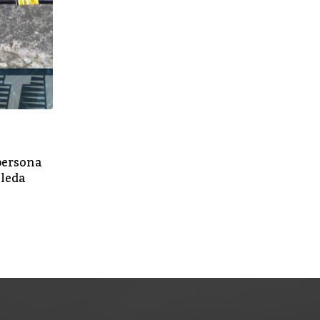
GALICIA
persona
Román Rodríguez destaca el crecimiento d
lleda
matrícula de FP en todas las provincias y 
como las de seguridad, textil, actividades f
OCTUBRE 2, 2025