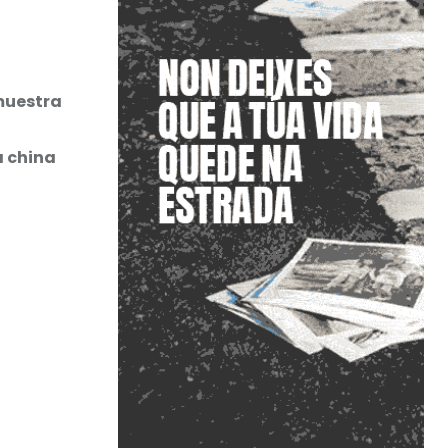
muestra
a china