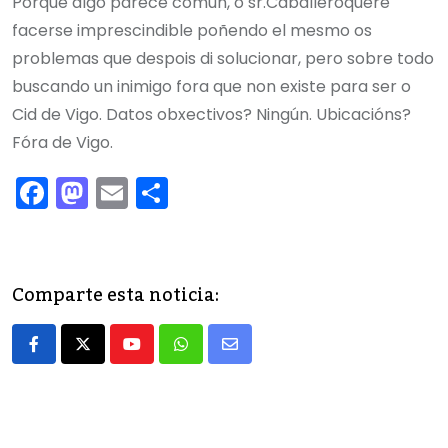
Porque algo parece común, o sr.Caballeroquere
facerse imprescindible poñendo el mesmo os
problemas que despois di solucionar, pero sobre todo
buscando un inimigo fora que non existe
para ser o
Cid de Vigo. Datos obxectivos? Ningún. Ubicacións?
Fóra de Vigo.
F
M
E
C
a
a
m
o
c
st
ai
m
e
o
l
p
Comparte esta noticia:
b
d
ar
o
o
tir
o
n
k