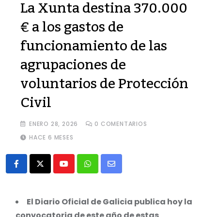
La Xunta destina 370.000
€ a los gastos de
funcionamiento de las
agrupaciones de
voluntarios de Protección
Civil
ENERO 28, 2026
0
COMENTARIOS
HACE 6 MESES
Youtube
Whatsapp
Share
via
Email
El Diario Oficial de Galicia publica hoy la
convocatoria de este año de estas