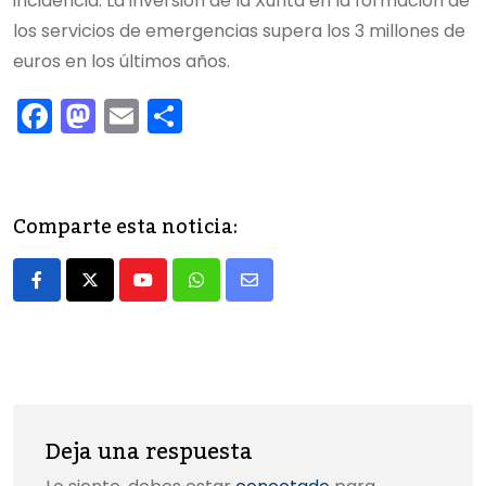
incidencia. La inversión de la Xunta en la formación de
los servicios de emergencias supera los 3 millones de
euros en los últimos años.
F
M
E
C
a
a
m
o
c
st
ai
m
e
o
l
p
Comparte esta noticia:
b
d
ar
o
o
tir
Youtube
Whatsapp
Share
o
n
via
k
Email
Deja una respuesta