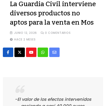
La Guardia Civil interviene
diversos productos no
aptos para la venta en Mos
JUNIO 12, 2026
0
COMENTARIOS
HACE 2 MESES
Youtube
Whatsapp
Share
via
Email
-El valor de los efectos intervenidos
asciende a casi 40.000 euros.