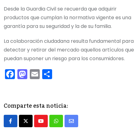
Desde la Guardia Civil se recuerda que adquirir
productos que cumplan la normativa vigente es una
garantía para su seguridad y la de su familia.
La colaboración ciudadana resulta fundamental para
detectar y retirar del mercado aquellos artículos que
puedan suponer un riesgo para los consumidores.
F
M
E
C
a
a
m
o
c
st
ai
m
e
o
l
p
Comparte esta noticia:
b
d
ar
o
o
tir
Youtube
Whatsapp
Share
o
n
via