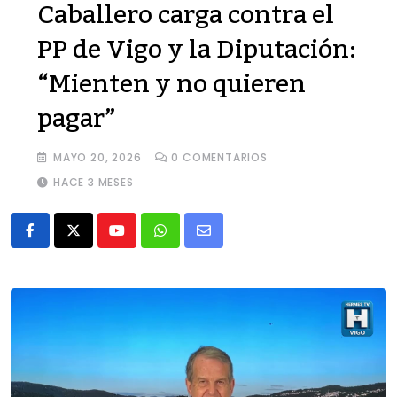
Caballero carga contra el
PP de Vigo y la Diputación:
“Mienten y no quieren
pagar”
MAYO 20, 2026
0
COMENTARIOS
HACE 3 MESES
Youtube
Whatsapp
Share
via
Email