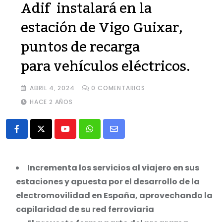
Adif instalará en la
estación de Vigo Guixar,
puntos de recarga
para vehículos eléctricos.
ABRIL 4, 2024
0
COMENTARIOS
HACE 2 AÑOS
Youtube
Whatsapp
Share
via
Email
Incrementa los servicios al viajero en sus
estaciones y apuesta por el desarrollo de la
electromovilidad en España, aprovechando la
capilaridad de su red ferroviaria