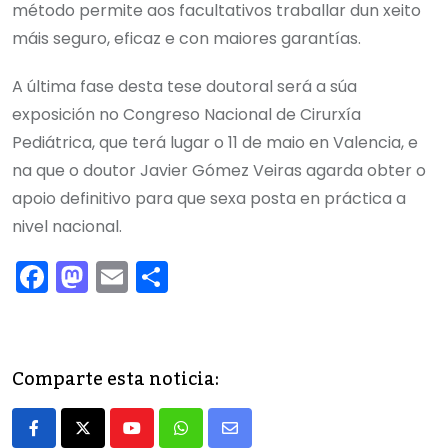
método permite aos facultativos traballar dun xeito
máis seguro, eficaz e con maiores garantías.
A última fase desta tese doutoral será a súa
exposición no Congreso Nacional de Cirurxía
Pediátrica, que terá lugar o 11 de maio en Valencia, e
na que o doutor Javier Gómez Veiras agarda obter o
apoio definitivo para que sexa posta en práctica a
nivel nacional.
F
M
E
C
a
a
m
o
c
st
ai
m
e
o
l
p
Comparte esta noticia:
b
d
ar
o
o
tir
Youtube
Whatsapp
Share