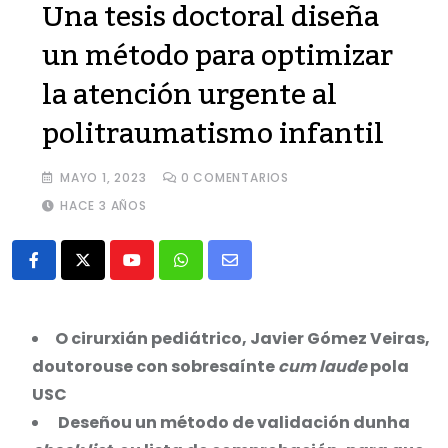
Una tesis doctoral diseña
un método para optimizar
la atención urgente al
politraumatismo infantil
MAYO 1, 2023
0
COMENTARIOS
HACE 3 AÑOS
Youtube
Whatsapp
Share
via
Email
O cirurxián pediátrico, Javier Gómez Veiras,
doutorouse con sobresaínte
cum laude
pola
USC
Deseñou un método de validación dunha