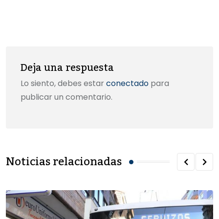
o
n
via
k
Email
Deja una respuesta
Lo siento, debes estar
conectado
para
publicar un comentario.
Noticias relacionadas