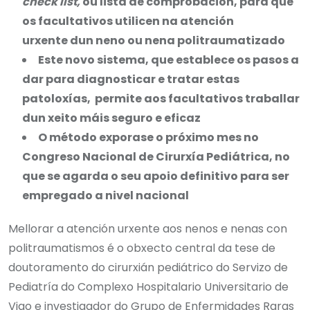
check list,
ou lista de comprobación, para que
os facultativos utilicen na atención
urxente dun neno ou nena politraumatizado
Este novo sistema, que establece os pasos a
dar para diagnosticar e tratar estas
patoloxías, permite aos facultativos traballar
dun xeito máis seguro e eficaz
O método exporase o próximo mes no
Congreso Nacional de Cirurxía Pediátrica, no
que se agarda o seu apoio definitivo para ser
empregado a nivel nacional
Mellorar a atención urxente aos nenos e nenas con
politraumatismos é o obxecto central da tese de
doutoramento do cirurxián pediátrico do Servizo de
Pediatría do Complexo Hospitalario Universitario de
Vigo e investigador do Grupo de Enfermidades Raras