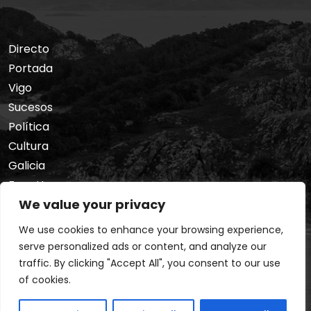
Directo
Portada
Vigo
Sucesos
Política
Cultura
Galicia
Foro Hermes
We value your privacy
Nosotros
Privacidad
We use cookies to enhance your browsing experience,
serve personalized ads or content, and analyze our
traffic. By clicking "Accept All", you consent to our use
of cookies.