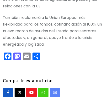
relaciones con la UE.
También reclamará a la Unión Europea más
flexibilidad para los fondos, cofinanciación al 100%, un
nuevo marco de ayudas del Estado para sectores
afectados y, en general, apoyo frente a la crisis
energética y logística.
F
M
E
C
a
a
m
o
c
st
ai
m
e
o
l
p
Comparte esta noticia:
b
d
ar
o
o
tir
Youtube
Whatsapp
Share
o
n
via