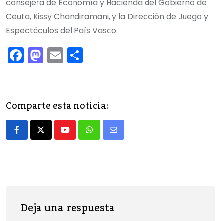
consejera de Economía y Hacienda del Gobierno de
Ceuta, Kissy Chandiramani, y la Dirección de Juego y
Espectáculos del País Vasco.
F
M
E
C
a
a
m
o
c
st
ai
m
e
o
l
p
Comparte esta noticia:
b
d
ar
o
o
tir
Youtube
Whatsapp
Share
o
n
via
k
Email
Deja una respuesta