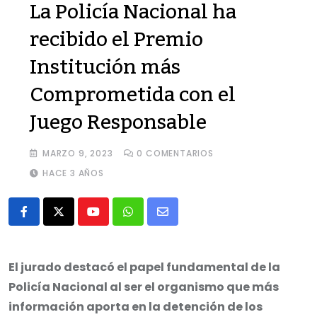
La Policía Nacional ha
recibido el Premio
Institución más
Comprometida con el
Juego Responsable
MARZO 9, 2023
0
COMENTARIOS
HACE 3 AÑOS
Youtube
Whatsapp
Share
via
Email
El jurado destacó el papel fundamental de la
Policía Nacional al ser el organismo que más
información aporta en la detención de los