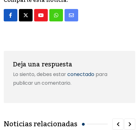
Comparte esta noticia:
b
d
ar
o
o
tir
Youtube
Whatsapp
Share
o
n
via
k
Email
Deja una respuesta
Lo siento, debes estar
conectado
para
publicar un comentario.
Noticias relacionadas