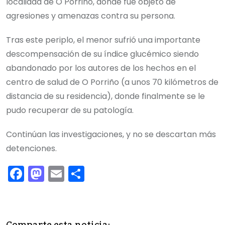
localidad de O Porriño, donde fue objeto de
agresiones y amenazas contra su persona.
Tras este periplo, el menor sufrió una importante
descompensación de su índice glucémico siendo
abandonado por los autores de los hechos en el
centro de salud de O Porriño (a unos 70 kilómetros de
distancia de su residencia), donde finalmente se le
pudo recuperar de su patología.
Continúan las investigaciones, y no se descartan más
detenciones.
F
M
E
C
a
a
m
o
c
st
ai
m
e
o
l
p