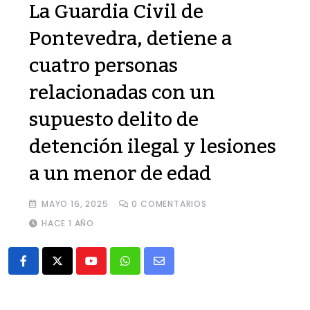
La Guardia Civil de
Pontevedra, detiene a
cuatro personas
relacionadas con un
supuesto delito de
detención ilegal y lesiones
a un menor de edad
MAYO 16, 2025
0
COMENTARIOS
HACE 1 AÑO
Youtube
Whatsapp
Share
via
Email