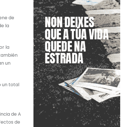
iene de
de la
or la
 también
an un
 un total
incia de A
efectos de