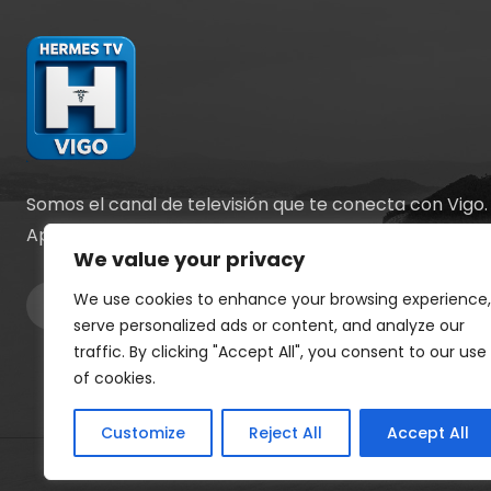
Somos el canal de televisión que te conecta con Vigo.
Apostamos por la información y el entretenimiento.
We value your privacy
We use cookies to enhance your browsing experience,
serve personalized ads or content, and analyze our
traffic. By clicking "Accept All", you consent to our use
of cookies.
Customize
Reject All
Accept All