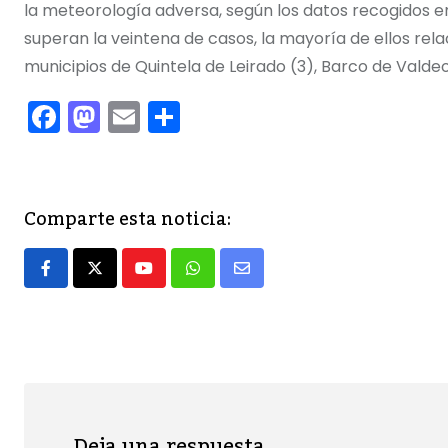
la meteorología adversa, según los datos recogidos en e
superan la veintena de casos, la mayoría de ellos rela
municipios de Quintela de Leirado (3), Barco de Valdeo
F
M
E
C
a
a
m
o
c
st
ai
m
e
o
l
p
Comparte esta noticia:
b
d
ar
o
o
tir
Youtube
Whatsapp
Share
o
n
via
k
Email
Deja una respuesta