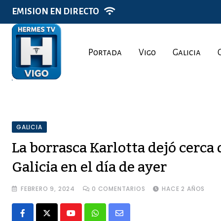
Skip
EMISION EN DIRECTO
to
content
Portada
Vigo
Galicia
GALICIA
La borrasca Karlotta dejó cerca 
Galicia en el día de ayer
FEBRERO 9, 2024
0
COMENTARIOS
HACE 2 AÑOS
Youtube
Whatsapp
Share