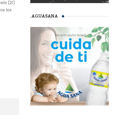
ela (21)
os los
.AGUASANA