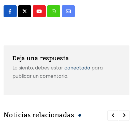
b
d
ar
o
o
tir
Youtube
Whatsapp
Share
o
n
via
k
Email
Deja una respuesta
Lo siento, debes estar
conectado
para
publicar un comentario.
Noticias relacionadas