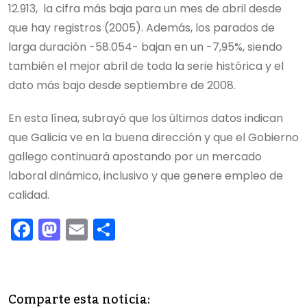
12.913, la cifra más baja para un mes de abril desde
que hay registros (2005). Además, los parados de
larga duración -58.054- bajan en un -7,95%, siendo
también el mejor abril de toda la serie histórica y el
dato más bajo desde septiembre de 2008.
En esta línea, subrayó que los últimos datos indican
que Galicia ve en la buena dirección y que el Gobierno
gallego continuará apostando por un mercado
laboral dinámico, inclusivo y que genere empleo de
calidad.
F
M
E
C
a
a
m
o
c
st
ai
m
e
o
l
p
Comparte esta noticia: