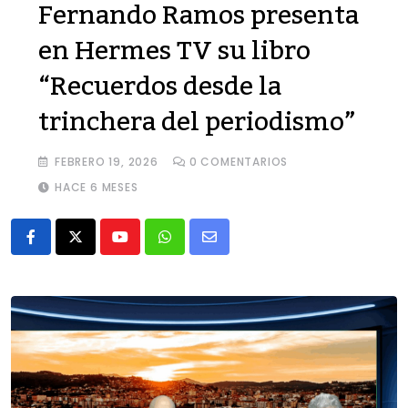
Fernando Ramos presenta
en Hermes TV su libro
“Recuerdos desde la
trinchera del periodismo”
FEBRERO 19, 2026
0
COMENTARIOS
HACE 6 MESES
Youtube
Whatsapp
Share
via
Email