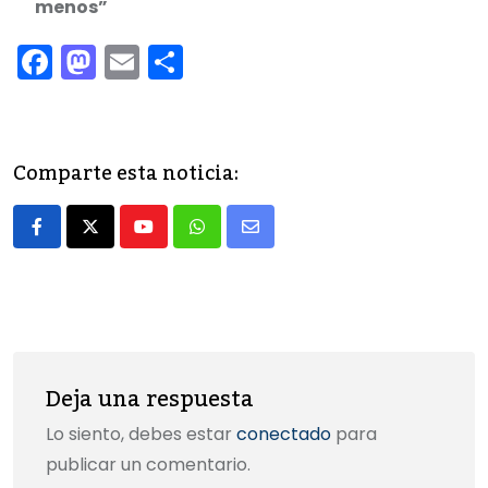
menos”
F
M
E
C
a
a
m
o
c
st
ai
m
e
o
l
p
Comparte esta noticia:
b
d
ar
o
o
tir
Youtube
Whatsapp
Share
o
n
via
k
Email
Deja una respuesta
Lo siento, debes estar
conectado
para
publicar un comentario.