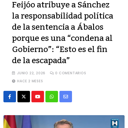
Feijóo atribuye a Sánchez
la responsabilidad política
de la sentencia a Ábalos
porque es una “condena al
Gobierno”: “Esto es el fin
de la escapada”
JUNIO 22, 2026
0
COMENTARIOS
HACE 2 MESES
Youtube
Whatsapp
Share
via
Email