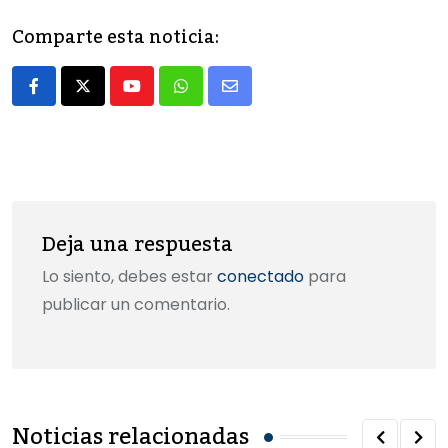
e
o
l
p
Comparte esta noticia:
b
d
ar
o
o
tir
Youtube
Whatsapp
Share
o
n
via
k
Email
Deja una respuesta
Lo siento, debes estar
conectado
para
publicar un comentario.
Noticias relacionadas