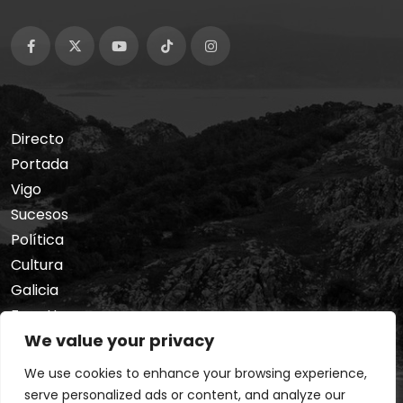
Directo
Portada
Vigo
Sucesos
Política
Cultura
Galicia
Foro Hermes
We value your privacy
Nosotros
Privacidad
We use cookies to enhance your browsing experience,
serve personalized ads or content, and analyze our