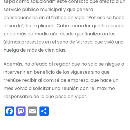
sepa cómo solucionar” este conflicto que afecta a un
servicio público municipal y que genera
consecuencias en el tráfico en Vigo. “Por eso se hace
el sordo”, ha explicado. Cabe recordar que hapasado
poco más de medio año desde que finalizaron las
últimas protestas en el seno de Vitrasa, que vivió una
huelga de más de cien días.
Además, ha afeado al regidor que no solo se niegue a
intervenir en beneficio de los vigueses sino que
“rehúse recibir al comité de empresa, que hace un
mes volvió a solicitar una reunión con “el máximo
responsable de lo que pasa en Vigo”.
F
M
E
C
a
a
m
o
c
st
ai
m