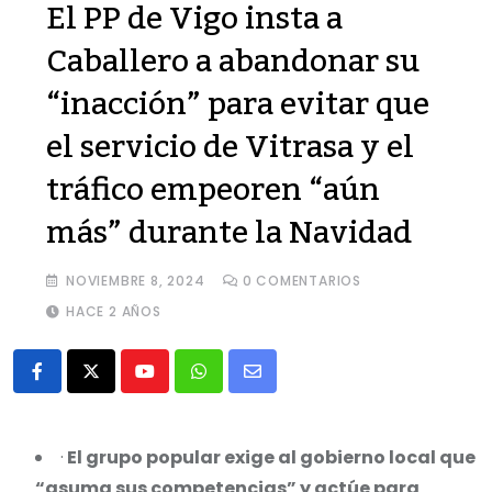
El PP de Vigo insta a
Caballero a abandonar su
“inacción” para evitar que
el servicio de Vitrasa y el
tráfico empeoren “aún
más” durante la Navidad
NOVIEMBRE 8, 2024
0
COMENTARIOS
HACE 2 AÑOS
Youtube
Whatsapp
Share
via
Email
·
El grupo popular exige al gobierno local que
“asuma sus competencias” y actúe para