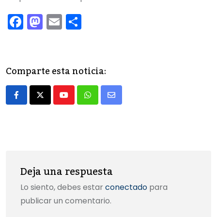
F
M
E
C
a
a
m
o
c
st
ai
m
e
o
l
p
Comparte esta noticia:
b
d
ar
o
o
tir
Youtube
Whatsapp
Share
o
n
via
k
Email
Deja una respuesta
Lo siento, debes estar
conectado
para
publicar un comentario.