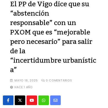
El PP de Vigo dice que su
“abstención
responsable” con un
PXOM que es “mejorable
pero necesario” para salir
de la
“incertidumbre urbanístic
a”
MAYO 16, 2025
0
COMENTARIOS
HACE 1 AÑO
Youtube
Whatsapp
Share