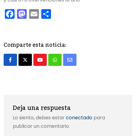
F
M
E
C
a
a
m
o
c
st
ai
m
e
o
l
p
Comparte esta noticia:
b
d
ar
o
o
tir
Youtube
Whatsapp
Share
o
n
via
k
Email
Deja una respuesta
Lo siento, debes estar
conectado
para
publicar un comentario.