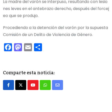
La madre del varón se interpuso, resultando con lesio
nes leves en el antebrazo derecho, después del forcej
eo que se produjo.
Procediendo a la detención del varón por la supuesta
Comisión de un Delito de Violencia de Género.
F
M
E
C
a
a
m
o
c
st
ai
m
e
o
l
p
Comparte esta noticia:
b
d
ar
o
o
tir
Youtube
Whatsapp
Share
o
n
via
k
Email