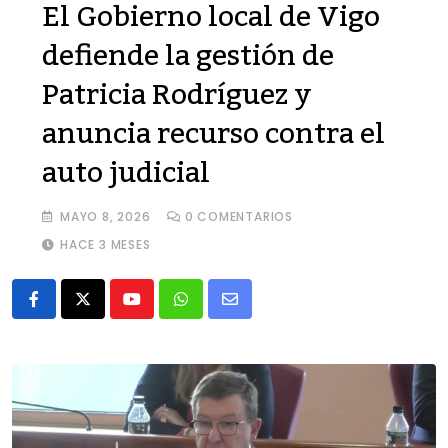
El Gobierno local de Vigo
defiende la gestión de
Patricia Rodríguez y
anuncia recurso contra el
auto judicial
MAYO 8, 2026
0
COMENTARIOS
HACE 3 MESES
Youtube
Whatsapp
Share
via
Email