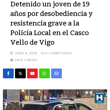
Detenido un joven de 19
años por desobediencia y
resistencia grave a la
Policía Local en el Casco
Vello de Vigo
JUNIO 8, 2026
0
COMENTARIOS
HACE 2 MESES
Youtube
Whatsapp
Share
via
Email