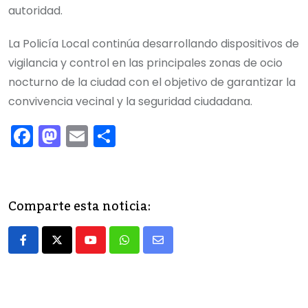
autoridad.
La Policía Local continúa desarrollando dispositivos de
vigilancia y control en las principales zonas de ocio
nocturno de la ciudad con el objetivo de garantizar la
convivencia vecinal y la seguridad ciudadana.
F
M
E
C
a
a
m
o
c
st
ai
m
e
o
l
p
Comparte esta noticia:
b
d
ar
o
o
tir
Youtube
Whatsapp
Share
o
n
via
k
Email