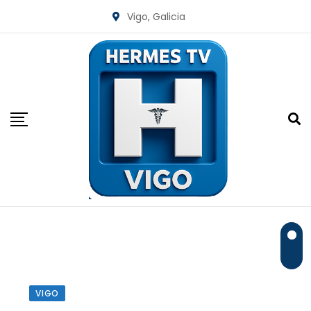
Skip
Vigo, Galicia
to
content
VIGO