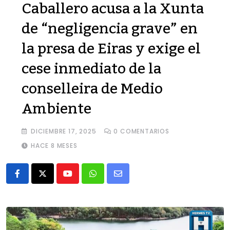
Caballero acusa a la Xunta
de “negligencia grave” en
la presa de Eiras y exige el
cese inmediato de la
conselleira de Medio
Ambiente
DICIEMBRE 17, 2025
0
COMENTARIOS
HACE 8 MESES
Youtube
Whatsapp
Share
via
Email