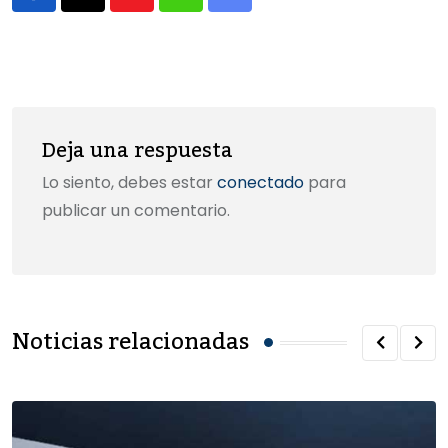
o
o
tir
Youtube
Whatsapp
Share
o
n
via
k
Email
Deja una respuesta
Lo siento, debes estar
conectado
para
publicar un comentario.
Noticias relacionadas