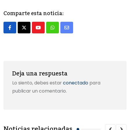
c
st
ai
m
e
o
l
p
Comparte esta noticia:
b
d
ar
o
o
tir
Youtube
Whatsapp
Share
o
n
via
k
Email
Deja una respuesta
Lo siento, debes estar
conectado
para
publicar un comentario.
Noticias relacionadas