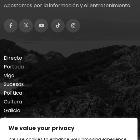
Apostamos por la información y el entretenimiento.
Directo
Portada
Vigo
Sucesos
Política
Cultura
Galicia
Foro Hermes
We value your privacy
Nosotros
Privacidad
We use cookies to enhance your browsing experience,