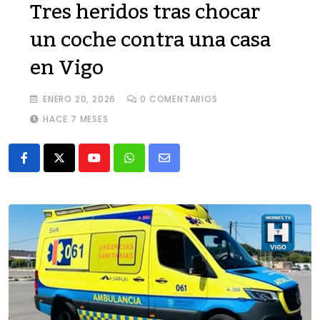
Tres heridos tras chocar
un coche contra una casa
en Vigo
ENERO 20, 2026
0
COMENTARIOS
HACE 7 MESES
Youtube
Whatsapp
Share
via
Email