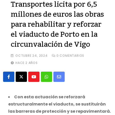
Transportes licita por 6,5
millones de euros las obras
para rehabilitar y reforzar
el viaducto de Porto en la
circunvalación de Vigo
OCTUBRE 24, 2024
0
COMENTARIOS
HACE 2 AÑOS
Youtube
Whatsapp
Share
via
Email
Con esta actuación se reforzará
estructuralmente el viaducto, se sustituirán
las barreras de protección y se repavimentará.