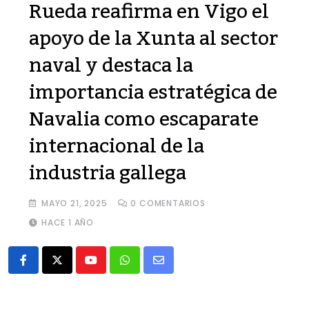
Rueda reafirma en Vigo el
apoyo de la Xunta al sector
naval y destaca la
importancia estratégica de
Navalia como escaparate
internacional de la
industria gallega
MAYO 21, 2025
0
COMENTARIOS
HACE 1 AÑO
Youtube
Whatsapp
Share
via
Email