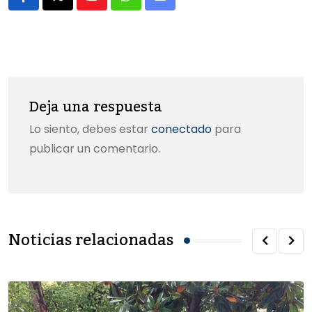
o
o
tir
Youtube
Whatsapp
Share
o
n
via
k
Email
Deja una respuesta
Lo siento, debes estar
conectado
para
publicar un comentario.
Noticias relacionadas