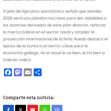
El jefe del Ejecutivo autonómico señaló que Navalia
2026 será una plataforma clave para dar visibilidad a
los avances derivados de este plan director, reforzar
la marca Galicia en el sector naval y ampliar la
proyección internacional de la feria. Rueda destacó el
apoyo de la Xunta a un sector clave para la
economía gallega. «Si al naval le va bien, le irá bien a
Galicia», indicó.
F
M
E
C
a
a
m
o
c
st
ai
m
e
o
l
p
Comparte esta noticia:
b
d
ar