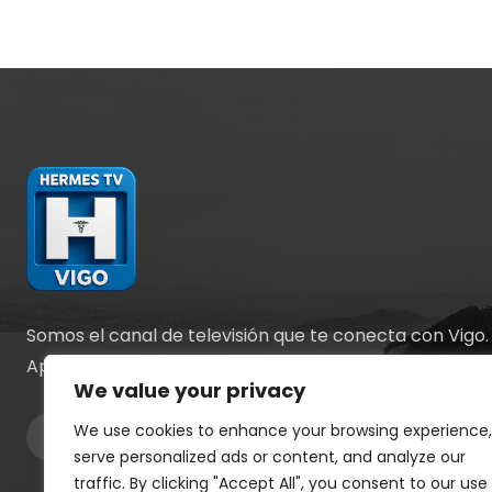
Somos el canal de televisión que te conecta con Vigo.
Apostamos por la información y el entretenimiento.
We value your privacy
We use cookies to enhance your browsing experience,
serve personalized ads or content, and analyze our
traffic. By clicking "Accept All", you consent to our use