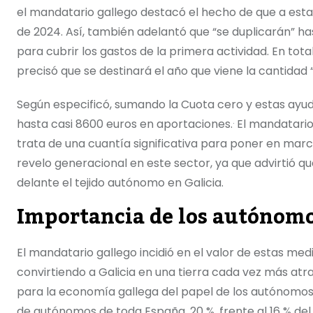
el mandatario gallego destacó el hecho de que a esta
de 2024. Así, también adelantó que “se duplicarán” ha
para cubrir los gastos de la primera actividad. En to
precisó que se destinará el año que viene la cantida
Según especificó, sumando la Cuota cero y estas ayu
.
hasta casi 8600 euros en aportaciones.
El mandatario
trata de una cuantía significativa para poner en marc
revelo generacional en este sector, ya que advirtió qu
delante el tejido autónomo en Galicia.
Importancia de los autónomo
El mandatario gallego incidió en el valor de estas me
convirtiendo a Galicia en una tierra cada vez más atr
para la economía gallega del papel de los autónomo
de autónomos de toda España, 20 %, frente al 16 % del