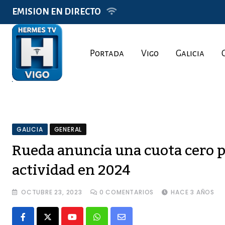
Skip
EMISION EN DIRECTO
to
content
Portada
Vigo
Galicia
GALICIA
GENERAL
Rueda anuncia una cuota cero p
actividad en 2024
OCTUBRE 23, 2023
0
COMENTARIOS
HACE 3 AÑOS
Youtube
Whatsapp
Share