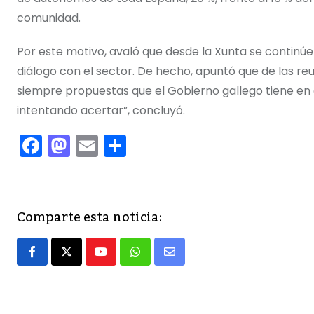
comunidad.
Por este motivo, avaló que desde la Xunta se continúe
diálogo con el sector. De hecho, apuntó que de las r
siempre propuestas que el Gobierno gallego tiene en
intentando acertar”, concluyó.
F
M
E
C
a
a
m
o
c
st
ai
m
e
o
l
p
Comparte esta noticia:
b
d
ar
o
o
tir
Youtube
Whatsapp
Share
o
n
via
k
Email