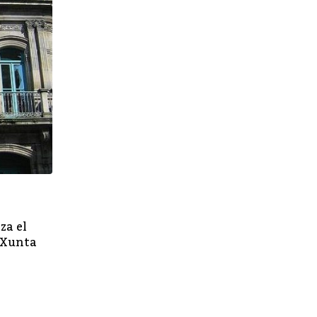
,
GENERAL
PORTADA
za el
Entrevista Antonio Juste del sindicato Sp
a Xunta
Dámaso Pena del sindicato Sico Vigo
NOVIEMBRE 1, 2020