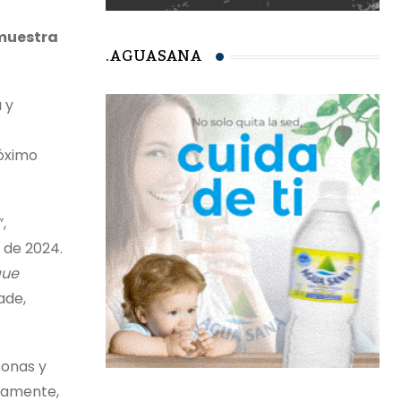
emuestra
.AGUASANA
 y
róximo
,
 de 2024.
que
ade,
sonas y
isamente,