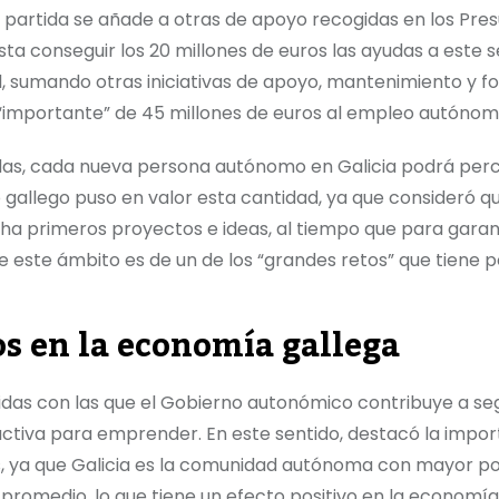
 partida se añade a otras de apoyo recogidas en los Pre
sta conseguir los 20 millones de euros las ayudas a este 
tal, sumando otras iniciativas de apoyo, mantenimiento y 
d “importante” de 45 millones de euros al empleo autóno
das, cada nueva persona autónomo en Galicia podrá perc
 gallego puso en valor esta cantidad, ya que consideró q
ha primeros proyectos e ideas, al tiempo que para garant
e este ámbito es de un de los “grandes retos” que tiene p
s en la economía gallega
didas con las que el Gobierno autonómico contribuye a se
activa para emprender. En este sentido, destacó la impor
s, ya que Galicia es la comunidad autónoma con mayor p
 promedio, lo que tiene un efecto positivo en la economía