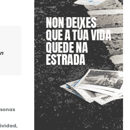
en
rsonas
ividad,