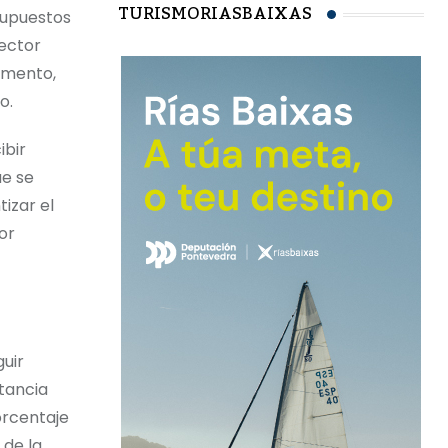
TURISMORIASBAIXAS
supuestos
sector
fomento,
mo.
ibir
ue se
izar el
or
guir
tancia
orcentaje
 de la