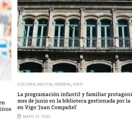
,
,
,
CULTURA
GALICIA
GENERAL
VIGO
La programación infantil y familiar protagoni
mes de junio en la biblioteca gestionada por l
en
en Vigo ‘Juan Compañel’
ticos
MAYO 31, 2022