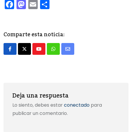
F
M
E
C
a
a
m
o
c
st
ai
m
e
o
l
p
Comparte esta noticia:
b
d
ar
o
o
tir
Youtube
Whatsapp
Share
o
n
via
k
Email
Deja una respuesta
Lo siento, debes estar
conectado
para
publicar un comentario.