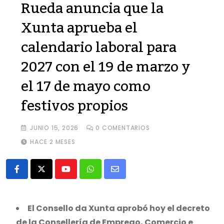
Rueda anuncia que la
Xunta aprueba el
calendario laboral para
2027 con el 19 de marzo y
el 17 de mayo como
festivos propios
JUNIO 15, 2026
0
COMENTARIOS
HACE 2 MESES
Youtube
Whatsapp
Share
via
Email
El Consello da Xunta aprobó hoy el decreto
de la Consellería de Emprego, Comercio e