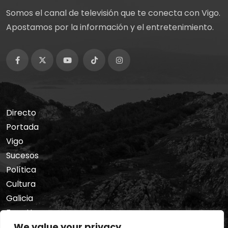
Somos el canal de televisión que te conecta con Vigo.
Apostamos por la información y el entretenimiento.
Directo
Portada
Vigo
Sucesos
Política
Cultura
Galicia
Foro Hermes
We value your privacy
Nosotros