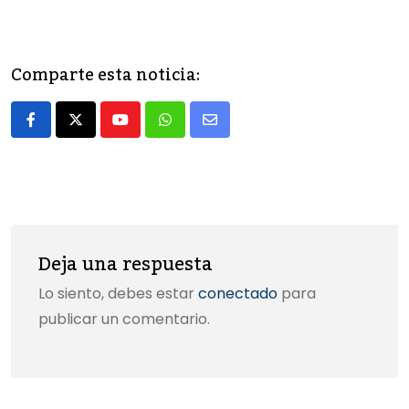
a
a
m
o
c
st
ai
m
e
o
l
p
Comparte esta noticia:
b
d
ar
o
o
tir
Youtube
Whatsapp
Share
o
n
via
k
Email
Deja una respuesta
Lo siento, debes estar
conectado
para
publicar un comentario.