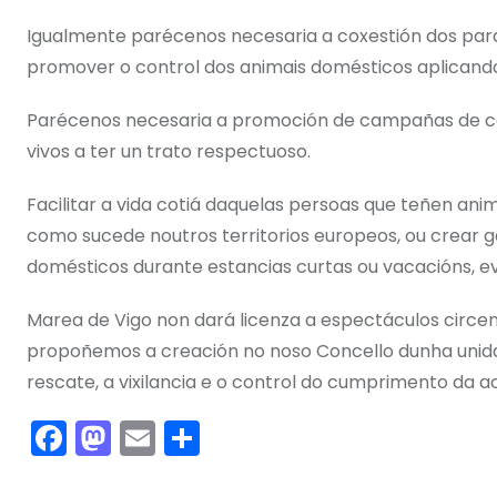
Igualmente parécenos necesaria a coxestión dos parq
promover o control dos animais domésticos aplicando
Parécenos necesaria a promoción de campañas de con
vivos a ter un trato respectuoso.
Facilitar a vida cotiá daquelas persoas que teñen ani
como sucede noutros territorios europeos, ou crear g
domésticos durante estancias curtas ou vacacións, e
Marea de Vigo non dará licenza a espectáculos circen
propoñemos a creación no noso Concello dunha unida
rescate, a vixilancia e o control do cumprimento da 
F
M
E
C
a
a
m
o