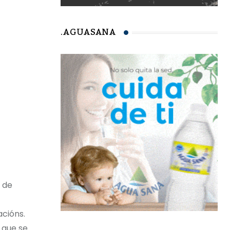
.AGUASANA
 de
acións.
 que se