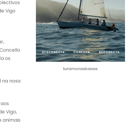
olectivos
de Vigo
e
r,
 Concello
ía os
turismoriasbaixas
l na nosa
 aos
de Vigo,
e animais