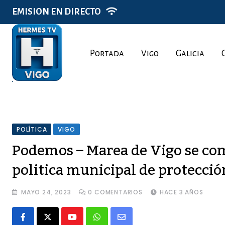
Skip
EMISION EN DIRECTO
to
content
Portada
Vigo
Galicia
POLÍTICA
VIGO
Podemos – Marea de Vigo se co
politica municipal de protecció
MAYO 24, 2023
0
COMENTARIOS
HACE 3 AÑOS
Youtube
Whatsapp
Share