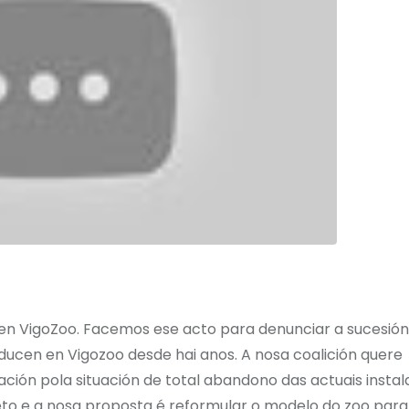
en VigoZoo. Facemos ese acto para denunciar a sucesión
ducen en Vigozoo desde hai anos. A nosa coalición quere
ción pola situación de total abandono das actuais instal
to e a nosa proposta é reformular o modelo do zoo para