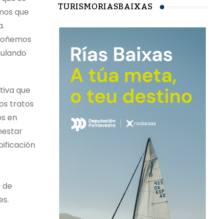
TURISMORIASBAIXAS
amos que
a.
opoñemos
nulando
tiva que
os tratos
os en
nestar
pificación
s
o de
es.