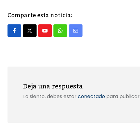
c
st
ai
m
e
o
l
p
Comparte esta noticia:
b
d
ar
o
o
tir
Youtube
Whatsapp
Share
o
n
via
k
Email
Deja una respuesta
Lo siento, debes estar
conectado
para publicar