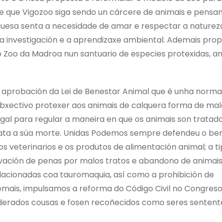
ble que Vigozoo siga sendo un cárcere de animais e pens
guesa senta a necesidade de amar e respectar a naturez
 a investigación e a aprendizaxe ambiental. Ademais pr
o Zoo da Madroa nun santuario de especies protexidas, a
aprobación da Lei de Benestar Animal que é unha norma
ectivo protexer aos animais de calquera forma de mal
legal para regular a maneira en que os animais son tratad
 ata a súa morte. Unidas Podemos sempre defendeu o be
s veterinarios e os produtos de alimentación animal; a ti
levación de penas por malos tratos e abandono de animai
lacionadas coa tauromaquia, así como a prohibición de
emais, impulsamos a reforma do Código Civil no Congres
iderados cousas e fosen recoñecidos como seres sentent