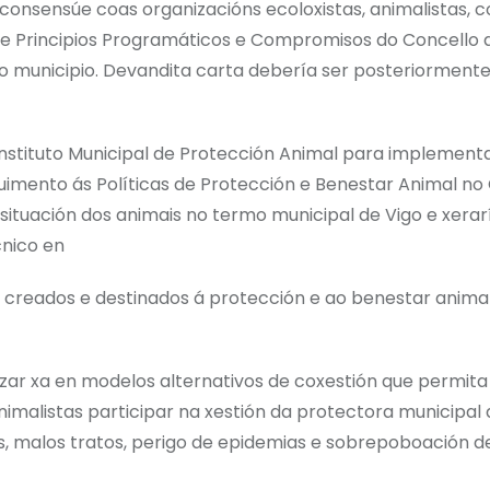
onsensúe coas organizacións ecoloxistas, animalistas, c
a de Principios Programáticos e Compromisos do Concello 
so municipio. Devandita carta debería ser posteriorment
stituto Municipal de Protección Animal para implementa
eguimento ás Políticas de Protección e Benestar Animal no
 situación dos animais no termo municipal de Vigo e xerar
cnico en
s creados e destinados á protección e ao benestar anima
ar xa en modelos alternativos de coxestión que permita
nimalistas participar na xestión da protectora municipal 
s, malos tratos, perigo de epidemias e sobrepoboación d