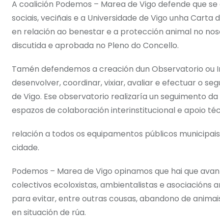
A coalición Podemos – Marea de Vigo defende que se c
sociais, veciñais e a Universidade de Vigo unha Cart
en relación ao benestar e a protección animal no no
discutida e aprobada no Pleno do Concello.
Tamén defendemos a creación dun Observatorio ou In
desenvolver, coordinar, vixiar, avaliar e efectuar o s
de Vigo. Ese observatorio realizaría un seguimento da
espazos de colaboración interinstitucional e apoio té
relación a todos os equipamentos públicos municipai
cidade.
Podemos – Marea de Vigo opinamos que hai que avanz
colectivos ecoloxistas, ambientalistas e asociacións a
para evitar, entre outras cousas, abandono de animai
en situación de rúa.