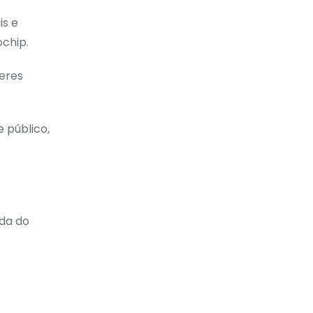
is e
chip.
eres
 público,
da do