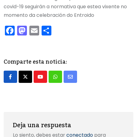
covid-19 seguirán a normativa que estea vixente no
momento da celebración do Entroido
F
M
E
C
a
a
m
o
c
st
ai
m
e
o
l
p
Comparte esta noticia:
b
d
ar
o
o
tir
Youtube
Whatsapp
Share
o
n
via
k
Email
Deja una respuesta
Lo siento, debes estar
conectado
para