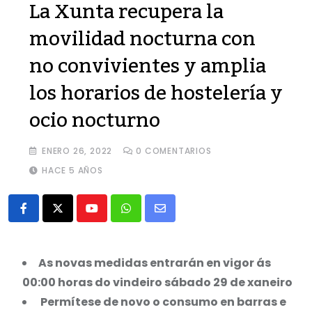
La Xunta recupera la
movilidad nocturna con
no convivientes y amplia
los horarios de hostelería y
ocio nocturno
ENERO 26, 2022
0
COMENTARIOS
HACE 5 AÑOS
Youtube
Whatsapp
Share
via
Email
As novas medidas entrarán en vigor ás
00:00 horas do vindeiro sábado 29 de xaneiro
Permítese de novo o consumo en barras e