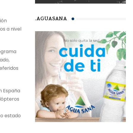
.AGUASANA
ión
os a nivel
rograma
ado,
eferidos
en España
dópteros
 o estado