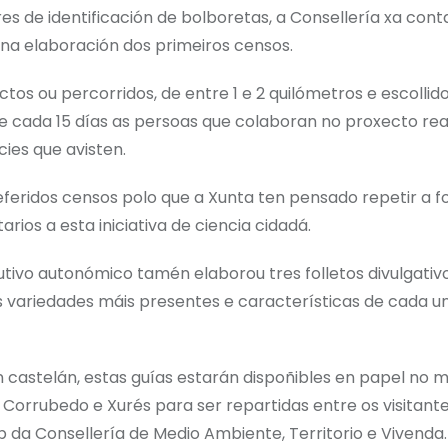
res de identificación de bolboretas, a Consellería xa con
 na elaboración dos primeiros censos.
ctos ou percorridos, de entre 1 e 2 quilómetros e escollid
ue cada 15 días as persoas que colaboran no proxecto rea
ies que avisten.
eferidos censos polo que a Xunta ten pensado repetir a 
rios a esta iniciativa de ciencia cidadá.
ivo autonómico tamén elaborou tres folletos divulgativ
s variedades máis presentes e características de cada u
n castelán, estas guías estarán dispoñibles en papel no 
 Corrubedo e Xurés para ser repartidas entre os visitante
 da Consellería de Medio Ambiente, Territorio e Vivenda.