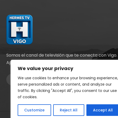
Somos el canal de televisión que te conecta con Vigo.
Apostamos por la información y el entretenimiento.
We value your privacy
We use cookies to enhance your browsing experience,
serve personalized ads or content, and analyze our
traffic. By clicking "Accept All", you consent to our use
of cookies.
Customize
Reject All
Accept All