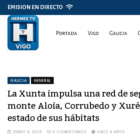
Skip
EMISION EN DIRECTO
to
content
Portada
Vigo
Galicia
GALICIA
GENERAL
La Xunta impulsa una red de se
monte Aloia, Corrubedo y Xurés
estado de sus hábitats
ENERO 8, 2023
0
COMENTARIOS
HACE 4 AÑOS