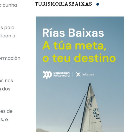
TURISMORIASBAIXAS
ta cunha
os pola
licen o
formación
os nos
n dos
mes de
s, e