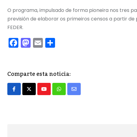
O programa, impulsado de forma pioneira nos tres par
previsión de elaborar os primeiros censos a partir d
FEDER.
F
M
E
C
a
a
m
o
c
st
ai
m
e
o
l
p
Comparte esta noticia:
b
d
ar
o
o
tir
Youtube
Whatsapp
Share
o
n
via
k
Email