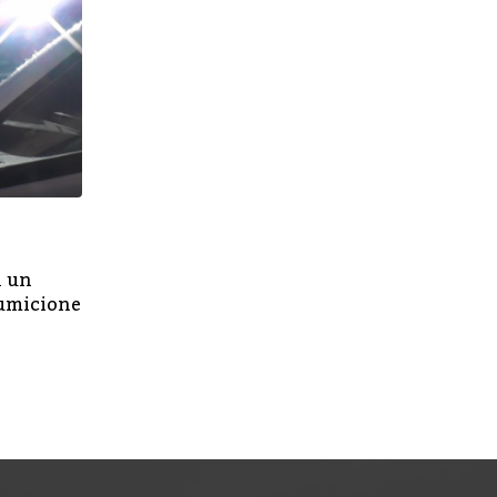
,
GENERAL
PORTADA
n un
El BNG propone declarar el 23 de febrero c
sumicione
oficial de Rosalía de Castro en Vigo
FEBRERO 22, 2022