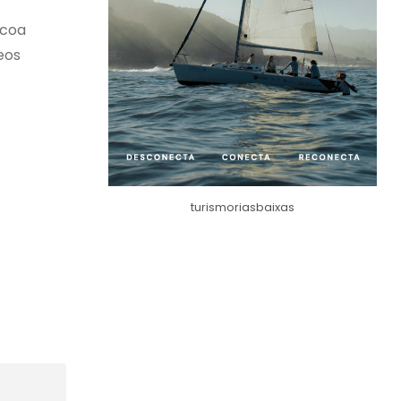
 coa
eos
turismoriasbaixas