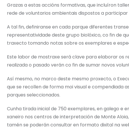
Grazas a estas accións formativas, que incluíron talle
rede de voluntarios ambientais dispostos a participar
A tal fin, definiranse en cada parque diferentes transe
representatividade deste grupo biolóxico, co fin de q
traxecto tomando notas sobre os exemplares e espec
Este labor de mostraxe será clave para elaborar os r
realizada o pasado verán co fin de sumar novos volunta
Así mesmo, no marco deste mesmo proxecto, o Execut
que se recollen de forma moi visual e compendiada a
parques seleccionados.
Cunha tirada inicial de 750 exemplares, en galego e e
xaneiro nos centros de interpretación de Monte Aloia,
tamén se poderán consultar en formato dixital na web