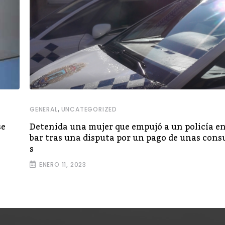
,
GENERAL
UNCATEGORIZED
se
Detenida una mujer que empujó a un policía e
bar tras una disputa por un pago de unas con
s
ENERO 11, 2023