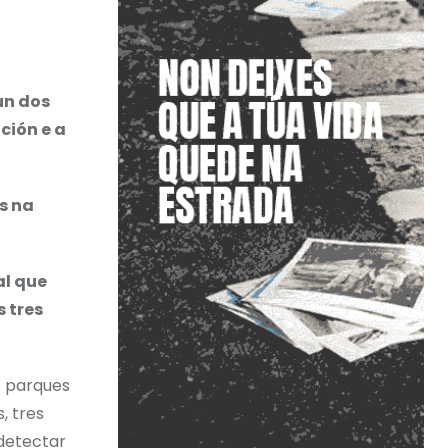
un dos
ción e a
s na
al que
 tres
s parques
, tres
detectar