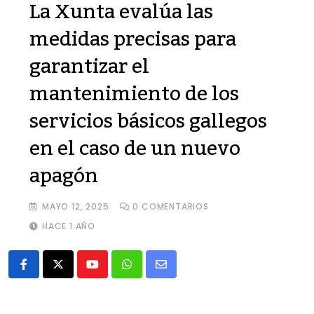
La Xunta evalúa las
medidas precisas para
garantizar el
mantenimiento de los
servicios básicos gallegos
en el caso de un nuevo
apagón
MAYO 12, 2025
0
COMENTARIOS
HACE 1 AÑO
Youtube
Whatsapp
Share
via
Email