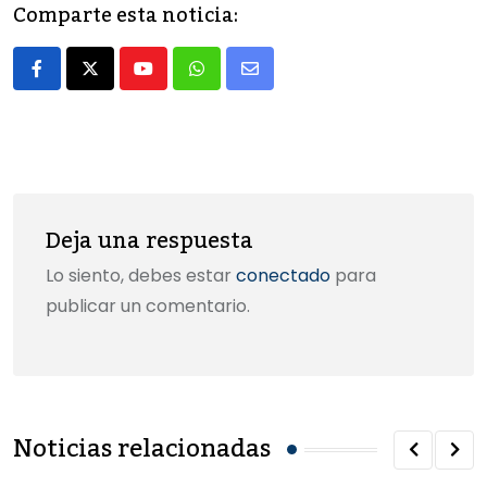
e
o
l
p
Comparte esta noticia:
b
d
ar
o
o
tir
Youtube
Whatsapp
Share
o
n
via
k
Email
Deja una respuesta
Lo siento, debes estar
conectado
para
publicar un comentario.
Noticias relacionadas