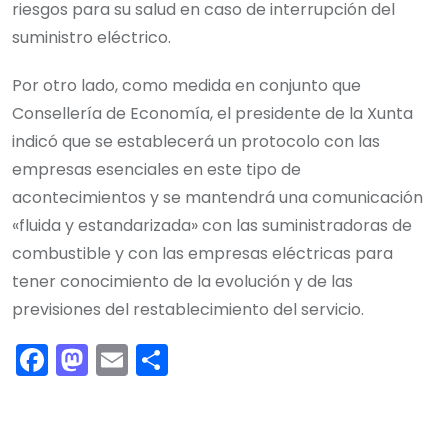
riesgos para su salud en caso de interrupción del
suministro eléctrico.
Por otro lado, como medida en conjunto que
Consellería de Economía, el presidente de la Xunta
indicó que se establecerá un protocolo con las
empresas esenciales en este tipo de
acontecimientos y se mantendrá una comunicación
«fluida y estandarizada» con las suministradoras de
combustible y con las empresas eléctricas para
tener conocimiento de la evolución y de las
previsiones del restablecimiento del servicio.
F
M
E
C
a
a
m
o
c
st
ai
m