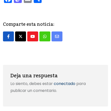
a
a
m
o
c
st
ai
m
e
o
l
p
Comparte esta noticia:
b
d
ar
o
o
tir
Youtube
Whatsapp
Share
o
n
via
k
Email
Deja una respuesta
Lo siento, debes estar
conectado
para
publicar un comentario.