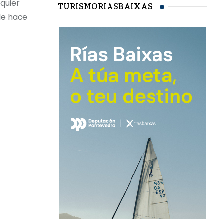
quier
TURISMORIASBAIXAS
sde hace