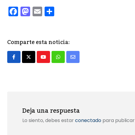
F
M
E
C
a
a
m
o
c
st
ai
m
e
o
l
p
Comparte esta noticia:
b
d
ar
o
o
tir
Youtube
Whatsapp
Share
o
n
via
k
Email
Deja una respuesta
Lo siento, debes estar
conectado
para publicar