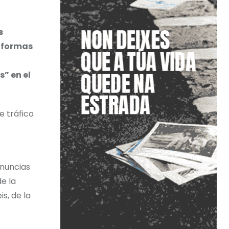
s
taformas
” en el
e tráfico
enuncias
e la
s, de la