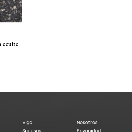
,
SUCESOS
VIGO
a oculto
La Policía Nacional localiza a un anciano 
desaparecido en Vigo
ABRIL 5, 2023
Vigo
Nosotros
Sucesos
Privacidad