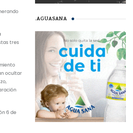
enerando
.AGUASANA
a
stas tres
amiento
an ocultar
zo,
aración
ión 6 de