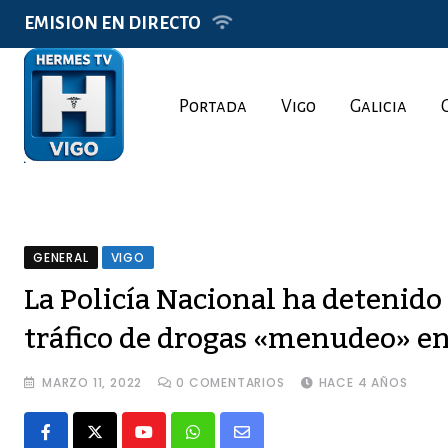
Skip
EMISION EN DIRECTO
to
content
Portada
Vigo
Galicia
GENERAL
VIGO
La Policía Nacional ha detenido
tráfico de drogas «menudeo» en
MARZO 11, 2022
0
COMENTARIOS
HACE 4 AÑOS
Youtube
Whatsapp
Share