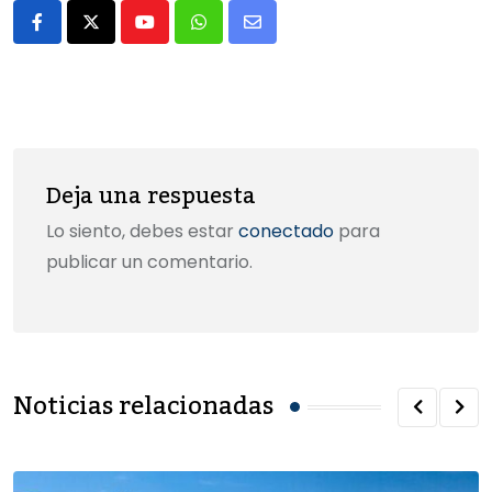
o
o
tir
Youtube
Whatsapp
Share
o
n
via
k
Email
Deja una respuesta
Lo siento, debes estar
conectado
para
publicar un comentario.
Noticias relacionadas