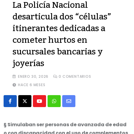
La Policía Nacional
desarticula dos “células”
itinerantes dedicadas a
cometer hurtos en
sucursales bancarias y
joyerías
ENERO 30, 2026
0
COMENTARIOS
HACE 6 MESES
Youtube
Whatsapp
Share
via
Email
§ Simulaban ser personas de avanzada de edad
o con discapacidad con el uso de complementos