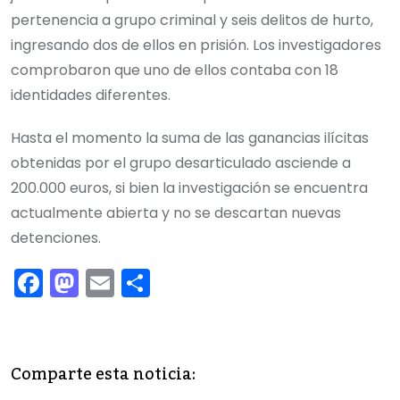
pertenencia a grupo criminal y seis delitos de hurto,
ingresando dos de ellos en prisión. Los investigadores
comprobaron que uno de ellos contaba con 18
identidades diferentes.
Hasta el momento la suma de las ganancias ilícitas
obtenidas por el grupo desarticulado asciende a
200.000 euros, si bien la investigación se encuentra
actualmente abierta y no se descartan nuevas
detenciones.
F
M
E
C
a
a
m
o
c
st
ai
m
e
o
l
p
Comparte esta noticia:
b
d
ar