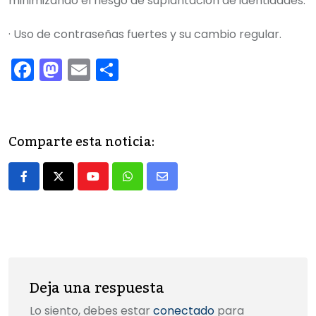
minimizando el riesgo de suplantación de identidades.
· Uso de contraseñas fuertes y su cambio regular.
F
M
E
C
a
a
m
o
c
st
ai
m
e
o
l
p
Comparte esta noticia:
b
d
ar
o
o
tir
Youtube
Whatsapp
Share
o
n
via
k
Email
Deja una respuesta
Lo siento, debes estar
conectado
para