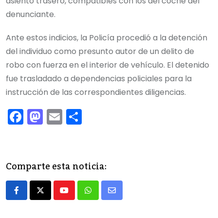
asiento trasero, compatibles con los del coche del
denunciante.
Ante estos indicios, la Policía procedió a la detención
del individuo como presunto autor de un delito de
robo con fuerza en el interior de vehículo. El detenido
fue trasladado a dependencias policiales para la
instrucción de las correspondientes diligencias.
F
M
E
C
a
a
m
o
c
st
ai
m
e
o
l
p
Comparte esta noticia:
b
d
ar
o
o
tir
Youtube
Whatsapp
Share
o
n
via