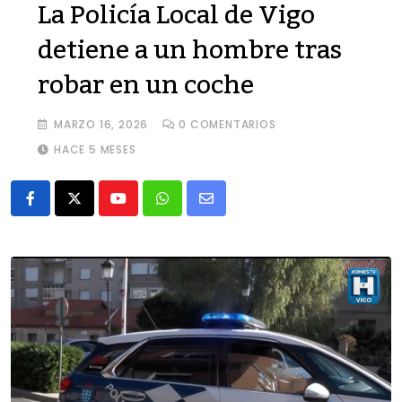
La Policía Local de Vigo
detiene a un hombre tras
robar en un coche
MARZO 16, 2026
0
COMENTARIOS
HACE 5 MESES
Youtube
Whatsapp
Share
via
Email