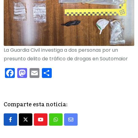
La Guardia Civil investiga a dos personas por un
presunto delito de tráfico de drogas en Soutomaior
F
M
E
C
a
a
m
o
c
st
ai
m
e
o
l
p
Comparte esta noticia:
b
d
ar
o
o
tir
Youtube
Whatsapp
Share
o
n
via