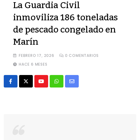
La Guardia Civil
inmoviliza 186 toneladas
de pescado congelado en
Marín
FEBRERO 17, 2026
0
COMENTARIOS
HACE 6 MESES
Youtube
Whatsapp
Share
via
Email