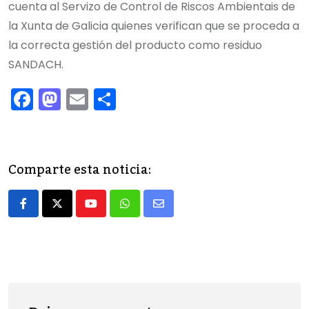
cuenta al Servizo de Control de Riscos Ambientais de
la Xunta de Galicia quienes verifican que se proceda a
la correcta gestión del producto como residuo
SANDACH.
F
M
E
C
a
a
m
o
c
st
ai
m
e
o
l
p
Comparte esta noticia:
b
d
ar
o
o
tir
Youtube
Whatsapp
Share
o
n
via
k
Email