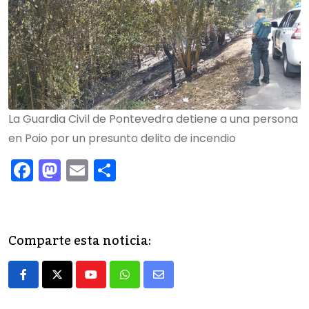
La Guardia Civil de Pontevedra detiene a una persona
en Poio por un presunto delito de incendio
F
M
E
C
a
a
m
o
c
st
ai
m
e
o
l
p
Comparte esta noticia:
b
d
ar
o
o
tir
Youtube
Whatsapp
Share
o
n
via