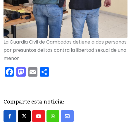
La Guardia Civil de Cambados detiene a dos personas
por presuntos delitos contra la libertad sexual de una
menor
F
M
E
C
a
a
m
o
c
st
ai
m
e
o
l
p
Comparte esta noticia:
b
d
ar
o
o
tir
Youtube
Whatsapp
Share
o
n
via