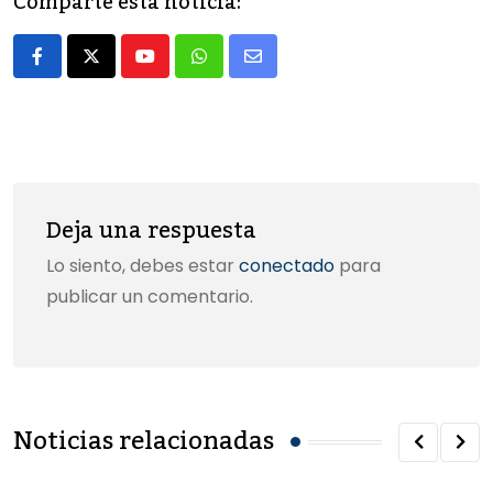
Comparte esta noticia:
b
d
ar
o
o
tir
Youtube
Whatsapp
Share
o
n
via
k
Email
Deja una respuesta
Lo siento, debes estar
conectado
para
publicar un comentario.
Noticias relacionadas