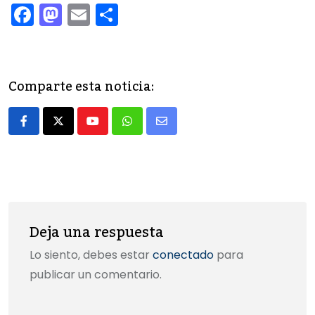
F
M
E
C
a
a
m
o
c
st
ai
m
e
o
l
p
Comparte esta noticia:
b
d
ar
o
o
tir
Youtube
Whatsapp
Share
o
n
via
k
Email
Deja una respuesta
Lo siento, debes estar
conectado
para
publicar un comentario.