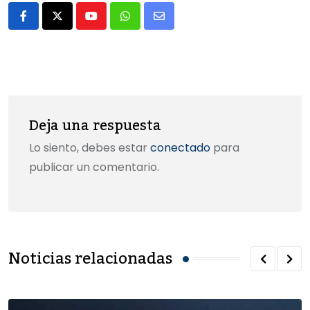
o
o
tir
Youtube
Whatsapp
Share
o
n
via
k
Email
Deja una respuesta
Lo siento, debes estar
conectado
para
publicar un comentario.
Noticias relacionadas