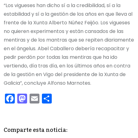
“Los vigueses han dicho sí a la credibilidad, sí a la
estabilidad y sí a la gestión de los años en que lleva al
frente de la Xunta Alberto Núñez Feijóo. Los vigueses
no quieren experimentos y están cansados de las
mentiras y de los mantras que se repiten diariamente
en el ángelus. Abel Caballero debería recapacitar y
pedir perdón por todas las mentiras que ha ido
vertiendo, día tras día, en los últimos años en contra
de la gestión en Vigo del presidente de la Xunta de
Galicia”, concluye Alfonso Marnotes.
F
M
E
C
a
a
m
o
c
st
ai
m
e
o
l
p
Comparte esta noticia:
b
d
ar