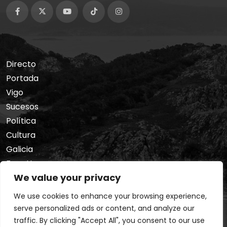
Directo
Portada
Vigo
Sucesos
Política
Cultura
Galicia
Foro Hermes
We value your privacy
Nosotros
Privacidad
We use cookies to enhance your browsing experience,
serve personalized ads or content, and analyze our
traffic. By clicking "Accept All", you consent to our use