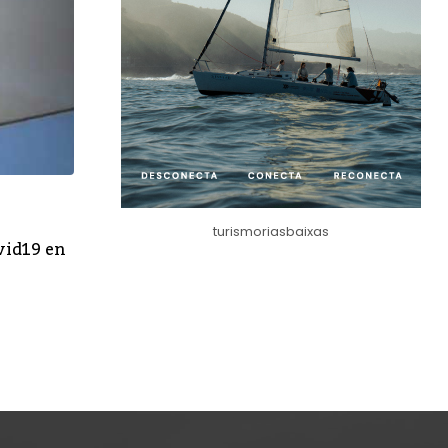
,
DESTACADO
VIGO
turismoriasbaixas
vid19 en
Caballero afirma que los terrenos del edific
asociacionismo de Vigo son del ayuntamie
Xunta.
FEBRERO 10, 2025