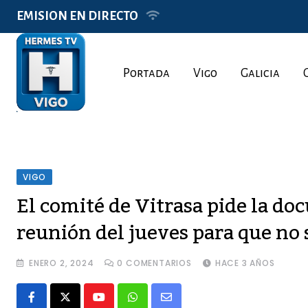
Skip
EMISION EN DIRECTO
to
content
Portada
Vigo
Galicia
VIGO
El comité de Vitrasa pide la do
reunión del jueves para que no s
ENERO 2, 2024
0
COMENTARIOS
HACE 3 AÑOS
Youtube
Whatsapp
Share