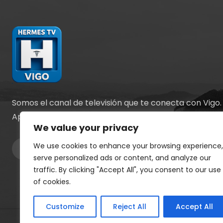
Somos el canal de televisión que te conecta con Vigo.
Apostamos por la información y el entretenimiento.
We value your privacy
We use cookies to enhance your browsing experience,
serve personalized ads or content, and analyze our
traffic. By clicking "Accept All", you consent to our use
of cookies.
Customize
Reject All
Accept All