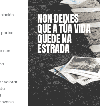
ciación
 por iso
de non
ña
r valorar
sta
s
onvenio