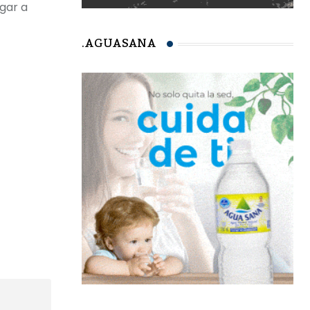
gar a
.AGUASANA