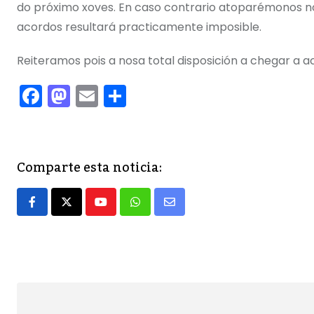
do próximo xoves. En caso contrario atoparémonos n
acordos resultará practicamente imposible.
Reiteramos pois a nosa total disposición a chegar a a
F
M
E
C
a
a
m
o
c
st
ai
m
e
o
l
p
Comparte esta noticia:
b
d
ar
o
o
tir
Youtube
Whatsapp
Share
o
n
via
k
Email