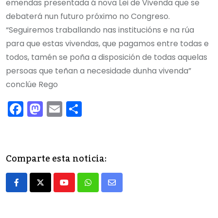
emendas presentada á nova Lei de Vivenda que se
debaterá nun futuro próximo no Congreso.
“Seguiremos traballando nas institucións e na rúa
para que estas vivendas, que pagamos entre todas e
todos, tamén se poña a disposición de todas aquelas
persoas que teñan a necesidade dunha vivenda”
conclúe Rego
F
M
E
C
a
a
m
o
c
st
ai
m
e
o
l
p
Comparte esta noticia:
b
d
ar
o
o
tir
Youtube
Whatsapp
Share
o
n
via
k
Email