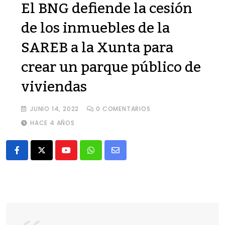
El BNG defiende la cesión
de los inmuebles de la
SAREB a la Xunta para
crear un parque público de
viviendas
JUNIO 14, 2022
0
COMENTARIOS
HACE 4 AÑOS
Youtube
Whatsapp
Share
via
Email