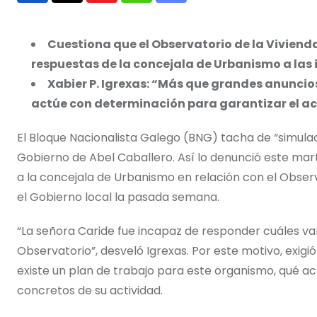
via
Email
Cuestiona que el Observatorio de la Viviend
respuestas de la concejala de Urbanismo a las i
Xabier P. Igrexas: “Más que grandes anuncios 
actúe con determinación para garantizar el acc
El Bloque Nacionalista Galego (BNG) tacha de “simulac
Gobierno de Abel Caballero. Así lo denunció este mart
a la concejala de Urbanismo en relación con el Obser
el Gobierno local la pasada semana.
“La señora Caride fue incapaz de responder cuáles van 
Observatorio”, desveló Igrexas. Por este motivo, exigi
existe un plan de trabajo para este organismo, qué act
concretos de su actividad.