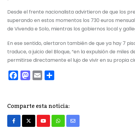
Desde el frente nacionalista advirtieron de que los p
superando en estos momentos los 730 euros mensuales 
de Vivenda e Solo, mientras los gobiernos local y gall
En ese sentido, alertaron también de que ya hay 7 pisos
traduce, a juicio del Bloque, “en la expulsión de miles
permitirse directamente el lujo de vivir en su propia ci
F
M
E
C
a
a
m
o
c
st
ai
m
e
o
l
p
Comparte esta noticia:
b
d
ar
o
o
tir
Youtube
Whatsapp
Share
o
n
via