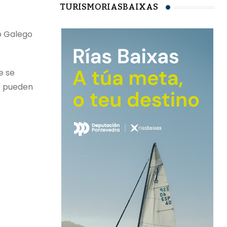
TURISMORIASBAIXAS
o Galego
e se
no pueden