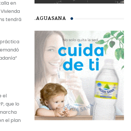
talla en
 Vivienda
.AGUASANA
áns tendrá
práctica
. Demandó
dadanía”
 el
P, que lo
n marcha
n el plan