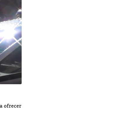
VIGO
ra ofrecer
Un vehículo pierde el control causa daños
tubería y una marquesina en Vigo
AGOSTO 29, 2023