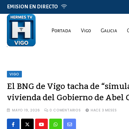
Skip
EMISION EN DIRECTO
to
content
Portada
Vigo
Galicia
VIGO
El BNG de Vigo tacha de “simul
vivienda del Gobierno de Abel 
MAYO 19, 2026
0
COMENTARIOS
HACE 3 MESES
Youtube
Whatsapp
Share