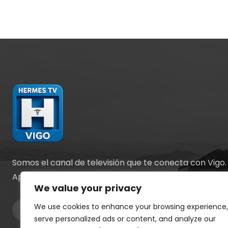
Somos el canal de televisión que te conecta con Vigo.
Apostamos por la información y el entretenimiento.
We value your privacy
We use cookies to enhance your browsing experience,
serve personalized ads or content, and analyze our