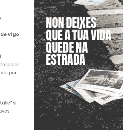
e
 de Vigo
l
nterpelar
iada por
alle” si
tivos